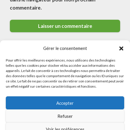
commentaire.
Gérer le consentement
Pour offrir les meilleures expériences, nous utilisons des technologies
telles que les cookies pour stocker et/ou accéder aux informations des
appareils. Le fait de consentir à ces technologies nous permettra de traiter
des données telles que le comportement de navigation ou les ID uniques sur
© 2026 Meilleurs Plombiers · All rights reserved
ce site. Le fait de ne pas consentir ou de retirer son consentement peut avoir
un effet négatif sur certaines caractéristiques et fonctions.
Politique de Confidentialité
Accepter
Mentions Légales
Politique de Cookies
Refuser
Sitemap
Voir les préférences