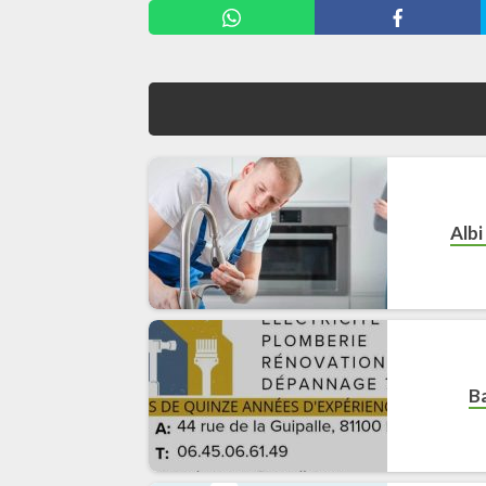
Alb
B