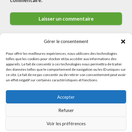
commentaire.
Gérer le consentement
Pour offrir les meilleures expériences, nous utilisons des technologies
telles que les cookies pour stocker et/ou accéder aux informations des
appareils. Le fait de consentir à ces technologies nous permettra de traiter
des données telles que le comportement de navigation ou les ID uniques sur
© 2026 Meilleurs Plombiers · All rights reserved
ce site. Le fait de ne pas consentir ou de retirer son consentement peut avoir
un effet négatif sur certaines caractéristiques et fonctions.
Politique de Confidentialité
Accepter
Mentions Légales
Politique de Cookies
Refuser
Sitemap
Voir les préférences