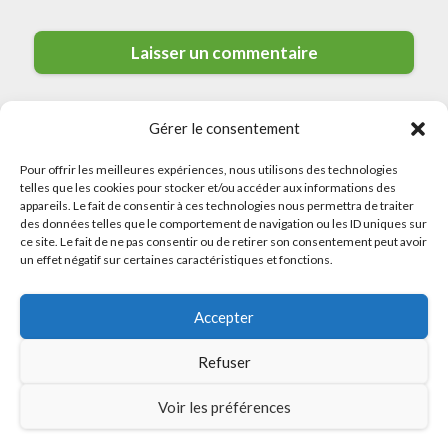
Gérer le consentement
Pour offrir les meilleures expériences, nous utilisons des technologies
telles que les cookies pour stocker et/ou accéder aux informations des
appareils. Le fait de consentir à ces technologies nous permettra de traiter
des données telles que le comportement de navigation ou les ID uniques sur
ce site. Le fait de ne pas consentir ou de retirer son consentement peut avoir
© 2026 Meilleurs Plombiers · All rights reserved
un effet négatif sur certaines caractéristiques et fonctions.
Politique de Confidentialité
Accepter
Mentions Légales
Politique de Cookies
Refuser
Sitemap
Voir les préférences