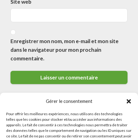
Site web
Enregistrer mon nom, mon e-mail et mon site
dans le navigateur pour mon prochain
commentaire.
Gérer le consentement
Pour offrir les meilleures expériences, nous utilisons des technologies
telles que les cookies pour stocker et/ou accéder aux informations des
appareils. Le fait de consentir à ces technologies nous permettra de traiter
des données telles que le comportement de navigation ou les ID uniques sur
© 2026 Meilleurs Plombiers · All rights reserved
ce site. Le fait de ne pas consentir ou de retirer son consentement peut avoir