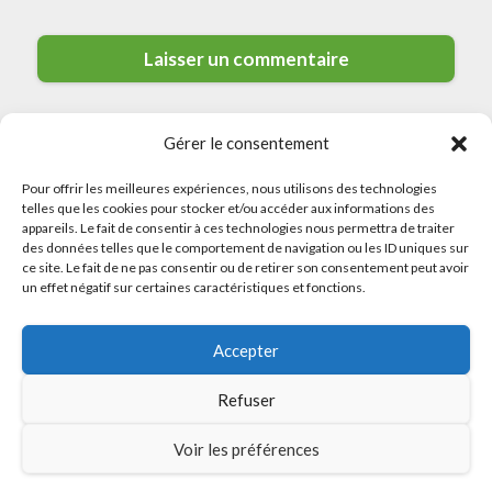
Gérer le consentement
Pour offrir les meilleures expériences, nous utilisons des technologies
telles que les cookies pour stocker et/ou accéder aux informations des
appareils. Le fait de consentir à ces technologies nous permettra de traiter
des données telles que le comportement de navigation ou les ID uniques sur
© 2026 Meilleurs Plombiers · All rights reserved
ce site. Le fait de ne pas consentir ou de retirer son consentement peut avoir
un effet négatif sur certaines caractéristiques et fonctions.
Politique de Confidentialité
Accepter
Mentions Légales
Politique de Cookies
Refuser
Sitemap
Voir les préférences