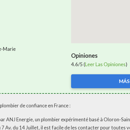
te-Marie
Opiniones
4.6/5 (
Leer Las Opiniones
)
MÁS
plombier de confiance en France :
ts par ANJ Energie, un plombier expérimenté basé à Oloron-Sai
 Av. du 14 Juillet, il est facile de les contacter pour toutes 