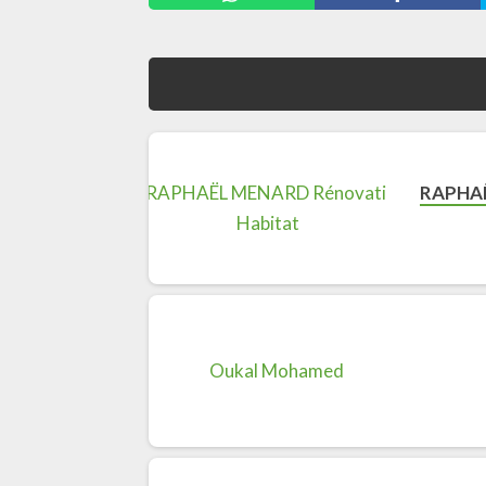
RAPHAË