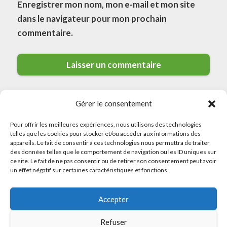
Enregistrer mon nom, mon e-mail et mon site
dans le navigateur pour mon prochain
commentaire.
Gérer le consentement
Pour offrir les meilleures expériences, nous utilisons des technologies
telles que les cookies pour stocker et/ou accéder aux informations des
appareils. Le fait de consentir à ces technologies nous permettra de traiter
des données telles que le comportement de navigation ou les ID uniques sur
© 2026 Meilleurs Plombiers · All rights reserved
ce site. Le fait de ne pas consentir ou de retirer son consentement peut avoir
un effet négatif sur certaines caractéristiques et fonctions.
Politique de Confidentialité
Accepter
Mentions Légales
Politique de Cookies
Refuser