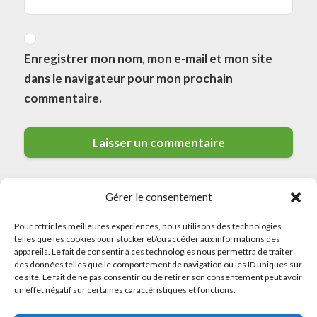
Enregistrer mon nom, mon e-mail et mon site
dans le navigateur pour mon prochain
commentaire.
Gérer le consentement
Pour offrir les meilleures expériences, nous utilisons des technologies
telles que les cookies pour stocker et/ou accéder aux informations des
appareils. Le fait de consentir à ces technologies nous permettra de traiter
des données telles que le comportement de navigation ou les ID uniques sur
© 2026 Meilleurs Plombiers · All rights reserved
ce site. Le fait de ne pas consentir ou de retirer son consentement peut avoir
un effet négatif sur certaines caractéristiques et fonctions.
Politique de Confidentialité