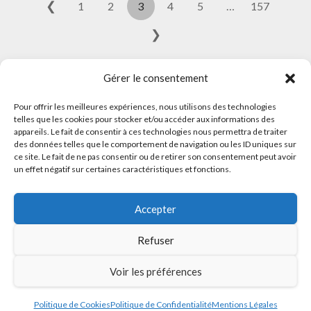
❮
1
2
3
4
5
…
157
❯
Gérer le consentement
Pour offrir les meilleures expériences, nous utilisons des technologies
telles que les cookies pour stocker et/ou accéder aux informations des
appareils. Le fait de consentir à ces technologies nous permettra de traiter
des données telles que le comportement de navigation ou les ID uniques sur
ce site. Le fait de ne pas consentir ou de retirer son consentement peut avoir
© 2026 Meilleurs Plombiers · All rights reserved
un effet négatif sur certaines caractéristiques et fonctions.
Politique de Confidentialité
Accepter
Mentions Légales
Politique de Cookies
Refuser
Sitemap
Voir les préférences
Politique de Cookies
Politique de Confidentialité
Mentions Légales