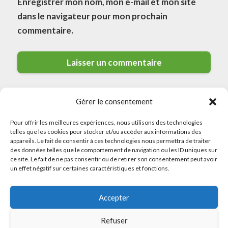
Enregistrer mon nom, mon e-mail et mon site
dans le navigateur pour mon prochain
commentaire.
Gérer le consentement
Pour offrir les meilleures expériences, nous utilisons des technologies
telles que les cookies pour stocker et/ou accéder aux informations des
appareils. Le fait de consentir à ces technologies nous permettra de traiter
des données telles que le comportement de navigation ou les ID uniques sur
© 2026 Meilleurs Plombiers · All rights reserved
ce site. Le fait de ne pas consentir ou de retirer son consentement peut avoir
un effet négatif sur certaines caractéristiques et fonctions.
Politique de Confidentialité
Accepter
Mentions Légales
Politique de Cookies
Refuser