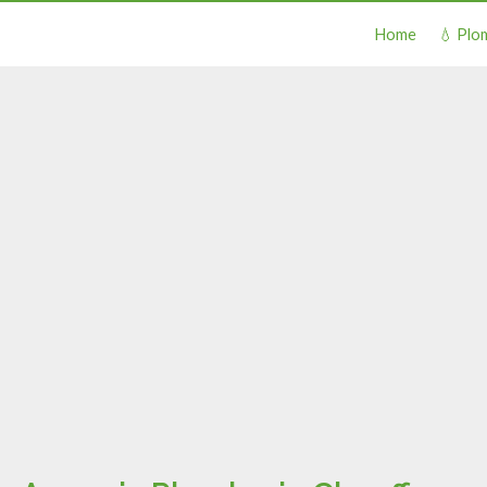
Home
💧 Plo