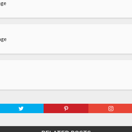
age
age