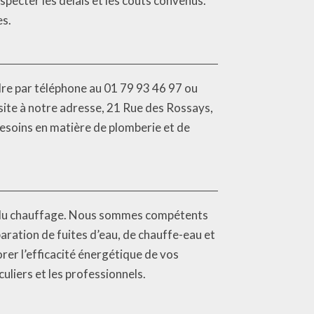
specter les délais et les coûts convenus.
es.
re par téléphone au 01 79 93 46 97 ou
site à notre adresse, 21 Rue des Rossays,
soins en matière de plomberie et de
t du chauffage. Nous sommes compétents
aration de fuites d’eau, de chauffe-eau et
er l’efficacité énergétique de vos
uliers et les professionnels.