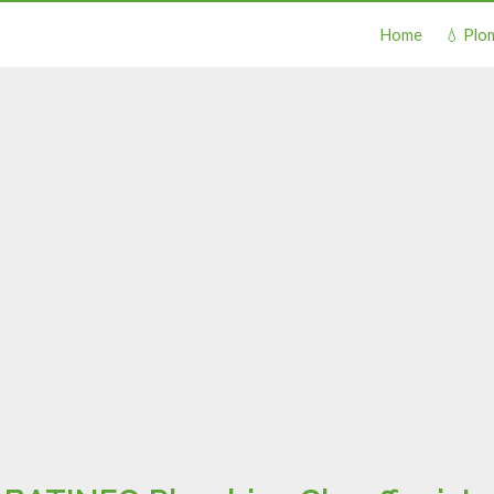
Home
💧 Plo