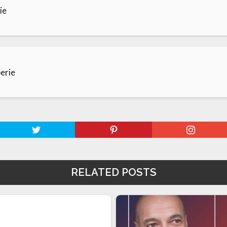
ie
erie
RELATED POSTS