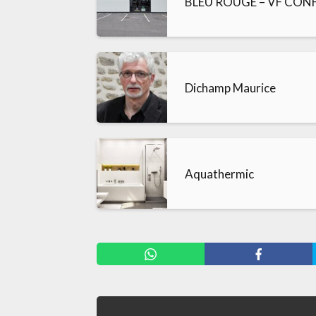
BLEU ROUGE – VF CON
Dichamp Maurice
Aquathermic