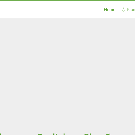
Home
💧 Plo