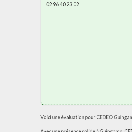
02 96 40 23 02
Voici une évaluation pour CEDEO Guingam
Avec une présence solide à Guingamp, CED