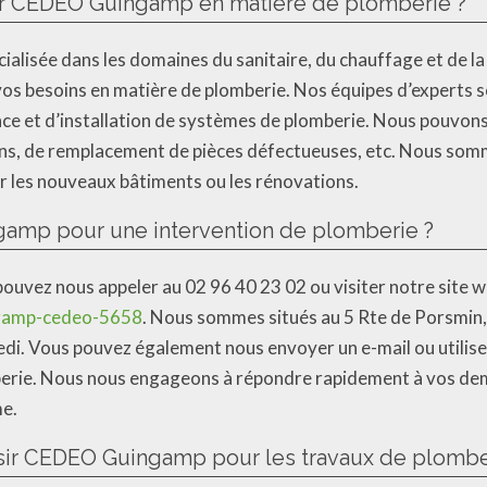
 par CEDEO Guingamp en matière de plomberie ?
cialisée dans les domaines du sanitaire, du chauffage et de 
vos besoins en matière de plomberie. Nos équipes d’experts 
ce et d’installation de systèmes de plomberie. Nous pouvons
tions, de remplacement de pièces défectueuses, etc. Nous so
r les nouveaux bâtiments ou les rénovations.
mp pour une intervention de plomberie ?
pouvez nous appeler au 02 96 40 23 02 ou visiter notre site w
ngamp-cedeo-5658
. Nous sommes situés au 5 Rte de Porsmi
edi. Vous pouvez également nous envoyer un e-mail ou utilise
erie. Nous nous engageons à répondre rapidement à vos de
me.
isir CEDEO Guingamp pour les travaux de plombe