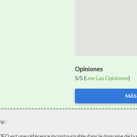
Opiniones
5/5 (
Leer Las Opiniones
)
MÁS
p :
EO est une référence incontournable dans le domaine de la p