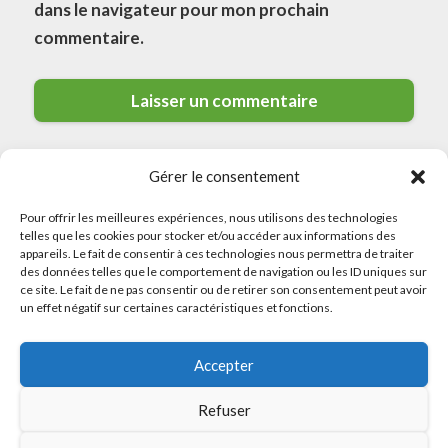
dans le navigateur pour mon prochain
commentaire.
Gérer le consentement
Pour offrir les meilleures expériences, nous utilisons des technologies
telles que les cookies pour stocker et/ou accéder aux informations des
appareils. Le fait de consentir à ces technologies nous permettra de traiter
des données telles que le comportement de navigation ou les ID uniques sur
ce site. Le fait de ne pas consentir ou de retirer son consentement peut avoir
© 2026 Meilleurs Plombiers · All rights reserved
un effet négatif sur certaines caractéristiques et fonctions.
Politique de Confidentialité
Accepter
Mentions Légales
Politique de Cookies
Refuser
Sitemap