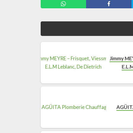
Jimmy MEY
E.L.
AGÜITA