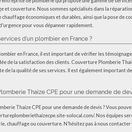
 entreprise de plomberie qui propose une gamme de services
e et couverture. Nous sommes spécialisés dans la réparation 
de chauffage économiques et durables, ainsi que la pose de 
 d’urgence pour vous dépanner rapidement.
ervices d’un plombier en France ?
plombier en France, il est important de vérifier les témoigna
 idée de la satisfaction des clients. Couverture Plomberie Tha
ste de la qualité de ses services. Il est également important de 
lomberie Thaize CPE pour une demande de dev
berie Thaize CPE pour une demande de devis ? Vous pouvez 
vertureplomberiethaizecpe.site-solocal.com/. Nos équipes sero
ie, chauffage ou couverture. N’hésitez pas à nous contacter 