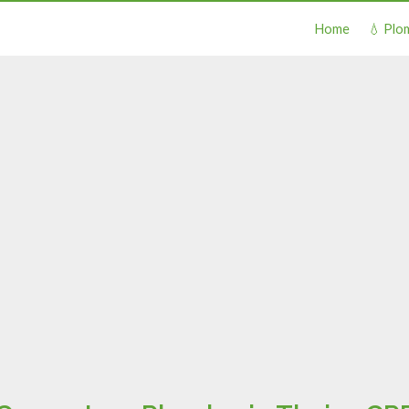
Home
💧 Plo