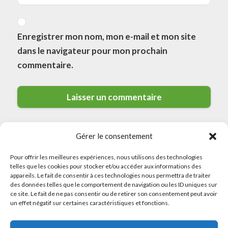
Enregistrer mon nom, mon e-mail et mon site
dans le navigateur pour mon prochain
commentaire.
Gérer le consentement
Pour offrir les meilleures expériences, nous utilisons des technologies
telles que les cookies pour stocker et/ou accéder aux informations des
appareils. Le fait de consentir à ces technologies nous permettra de traiter
des données telles que le comportement de navigation ou les ID uniques sur
© 2026 Meilleurs Plombiers · All rights reserved
ce site. Le fait de ne pas consentir ou de retirer son consentement peut avoir
un effet négatif sur certaines caractéristiques et fonctions.
Politique de Confidentialité