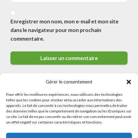
Enregistrer mon nom, mon e-mail et mon site
dans le navigateur pour mon prochain
commentaire.
Gérer le consentement
Pour offrir les meilleures expériences, nous utilisons des technologies
telles que les cookies pour stocker et/ou accéder aux informations des
appareils. Le fait de consentir à ces technologies nous permettra de traiter
des données telles que le comportement de navigation ou les ID uniques sur
© 2026 Meilleurs Plombiers · All rights reserved
ce site. Le fait de ne pas consentir ou de retirer son consentement peut avoir
un effet négatif sur certaines caractéristiques et fonctions.
Politique de Confidentialité