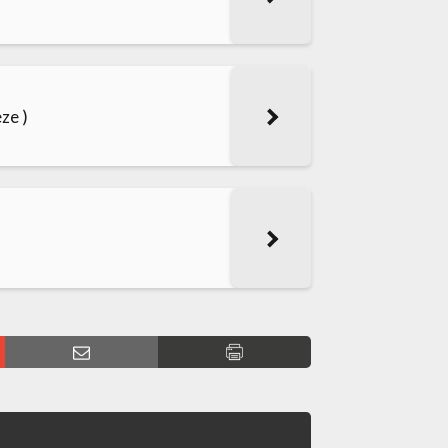
èze )