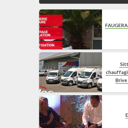
FAUGERA
️ Si
chauffagis
Brive 
E