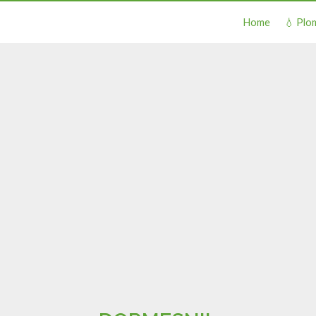
Home
💧 Plo