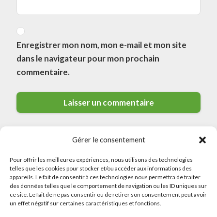
Enregistrer mon nom, mon e-mail et mon site
dans le navigateur pour mon prochain
commentaire.
Gérer le consentement
Pour offrir les meilleures expériences, nous utilisons des technologies
telles que les cookies pour stocker et/ou accéder aux informations des
appareils. Le fait de consentir à ces technologies nous permettra de traiter
des données telles que le comportement de navigation ou les ID uniques sur
© 2026 Meilleurs Plombiers · All rights reserved
ce site. Le fait de ne pas consentir ou de retirer son consentement peut avoir
un effet négatif sur certaines caractéristiques et fonctions.
Politique de Confidentialité