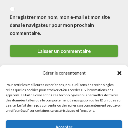
Enregistrer mon nom, mon e-mail et mon site
dans le navigateur pour mon prochain
commentaire.
Gérer le consentement
Pour offrir les meilleures expériences, nous utilisons des technologies
telles que les cookies pour stocker et/ou accéder aux informations des
appareils. Le fait de consentir à ces technologies nous permettra de traiter
des données telles que le comportement de navigation ou les ID uniques sur
© 2026 Meilleurs Plombiers · All rights reserved
ce site. Le fait de ne pas consentir ou de retirer son consentement peut avoir
un effet négatif sur certaines caractéristiques et fonctions.
Politique de Confidentialité
Accepter
Mentions Légales