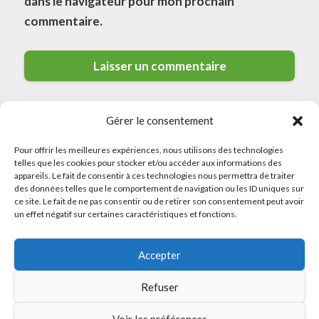
dans le navigateur pour mon prochain
commentaire.
Gérer le consentement
Pour offrir les meilleures expériences, nous utilisons des technologies
telles que les cookies pour stocker et/ou accéder aux informations des
appareils. Le fait de consentir à ces technologies nous permettra de traiter
des données telles que le comportement de navigation ou les ID uniques sur
© 2026 Meilleurs Plombiers · All rights reserved
ce site. Le fait de ne pas consentir ou de retirer son consentement peut avoir
un effet négatif sur certaines caractéristiques et fonctions.
Politique de Confidentialité
Accepter
Mentions Légales
Politique de Cookies
Refuser
Sitemap
Voir les préférences