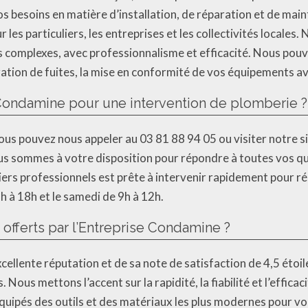
s besoins en matière d’installation, de réparation et de ma
les particuliers, les entreprises et les collectivités locale
s complexes, avec professionnalisme et efficacité. Nous pouvo
tion de fuites, la mise en conformité de vos équipements ave
Condamine pour une intervention de plomberie ?
us pouvez nous appeler au 03 81 88 94 05 ou visiter notre si
 sommes à votre disposition pour répondre à toutes vos ques
rs professionnels est prête à intervenir rapidement pour 
 à 18h et le samedi de 9h à 12h.
 offerts par l’Entreprise Condamine ?
xcellente réputation et de sa note de satisfaction de 4,5 éto
. Nous mettons l’accent sur la rapidité, la fiabilité et l’effic
uipés des outils et des matériaux les plus modernes pour vou