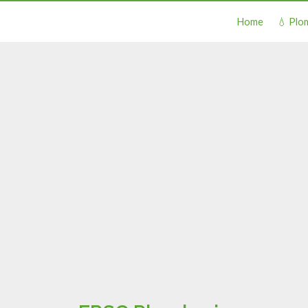
Home
💧 Plo