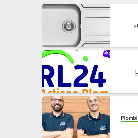
a
L
Plombi