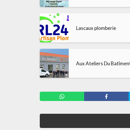
Lascaux plomberie
Aux Ateliers Du Batîmen