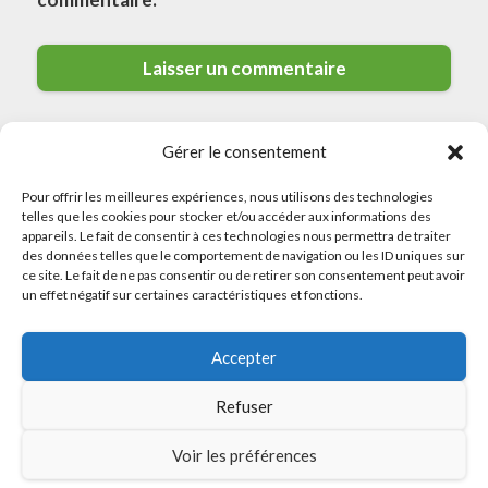
Gérer le consentement
Pour offrir les meilleures expériences, nous utilisons des technologies
telles que les cookies pour stocker et/ou accéder aux informations des
appareils. Le fait de consentir à ces technologies nous permettra de traiter
des données telles que le comportement de navigation ou les ID uniques sur
© 2026 Meilleurs Plombiers · All rights reserved
ce site. Le fait de ne pas consentir ou de retirer son consentement peut avoir
un effet négatif sur certaines caractéristiques et fonctions.
Politique de Confidentialité
Accepter
Mentions Légales
Politique de Cookies
Refuser
Sitemap
Voir les préférences