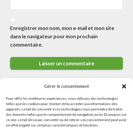
Enregistrer mon nom, mon e-mail et mon site
dans le navigateur pour mon prochain
commentaire.
Gérer le consentement
Pour offrir les meilleures expériences, nous utilisons des technologies
telles que les cookies pour stocker et/ou accéder aux informations des
appareils. Le fait de consentir à ces technologies nous permettra de traiter
des données telles que le comportement de navigation ou les ID uniques sur
© 2026 Meilleurs Plombiers · All rights reserved
ce site. Le fait de ne pas consentir ou de retirer son consentement peut avoir
un effet négatif sur certaines caractéristiques et fonctions.
Politique de Confidentialité