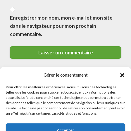
Enregistrer mon nom, mon e-mail et mon site
dans le navigateur pour mon prochain
commentaire.
Gérer le consentement
Pour offrir les meilleures expériences, nous utilisons des technologies
telles que les cookies pour stocker et/ou accéder aux informations des
appareils. Le fait de consentir à ces technologies nous permettra de traiter
des données telles que le comportement de navigation ou les ID uniques sur
© 2026 Meilleurs Plombiers · All rights reserved
ce site. Le fait de ne pas consentir ou de retirer son consentement peut avoir
un effet négatif sur certaines caractéristiques et fonctions.
Politique de Confidentialité
Accepter