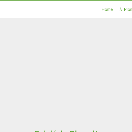
Home
💧 Plo