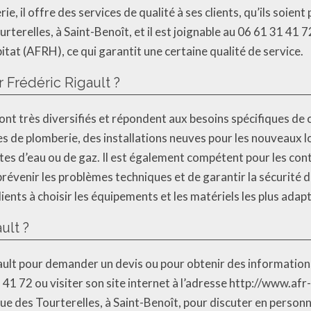
, il offre des services de qualité à ses clients, qu’ils soient
terelles, à Saint-Benoît, et il est joignable au 06 61 31 41 
tat (AFRH), ce qui garantit une certaine qualité de service.
r Frédéric Rigault ?
ont très diversifiés et répondent aux besoins spécifiques de c
s de plomberie, des installations neuves pour les nouveaux l
es d’eau ou de gaz. Il est également compétent pour les contr
évenir les problèmes techniques et de garantir la sécurité de
lients à choisir les équipements et les matériels les plus adapt
ult ?
igault pour demander un devis ou pour obtenir des informatio
 41 72 ou visiter son site internet à l’adresse http://www.af
ue des Tourterelles, à Saint-Benoît, pour discuter en person