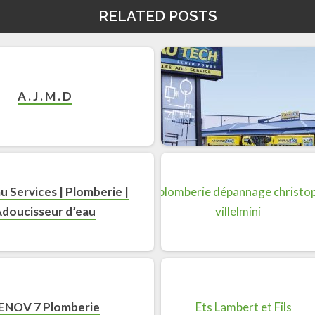
RELATED POSTS
A . J . M . D
u Services | Plomberie |
doucisseur d’eau
ENOV 7 Plomberie