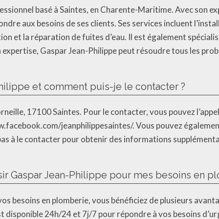
essionnel basé à Saintes, en Charente-Maritime. Avec son exp
re aux besoins de ses clients. Ses services incluent l’instal
on et la réparation de fuites d’eau. Il est également spéciali
 expertise, Gaspar Jean-Philippe peut résoudre tous les prob
hilippe et comment puis-je le contacter ?
neille, 17100 Saintes. Pour le contacter, vous pouvez l’appel
ww.facebook.com/jeanphilippesaintes/. Vous pouvez également 
 pas à le contacter pour obtenir des informations supplément
sir Gaspar Jean-Philippe pour mes besoins en p
os besoins en plomberie, vous bénéficiez de plusieurs avantag
 est disponible 24h/24 et 7j/7 pour répondre à vos besoins d’ur