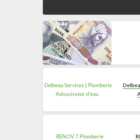
Delbea
A
R