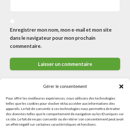
Enregistrer mon nom, mon e-mail et mon site
dans le navigateur pour mon prochain
commentaire.
Gérer le consentement
Pour offrir les meilleures expériences, nous utilisons des technologies
telles que les cookies pour stocker et/ou accéder aux informations des
appareils. Le fait de consentir à ces technologies nous permettra de traiter
des données telles que le comportement de navigation ou les ID uniques sur
© 2026 Meilleurs Plombiers · All rights reserved
ce site. Le fait de ne pas consentir ou de retirer son consentement peut avoir
un effet négatif sur certaines caractéristiques et fonctions.