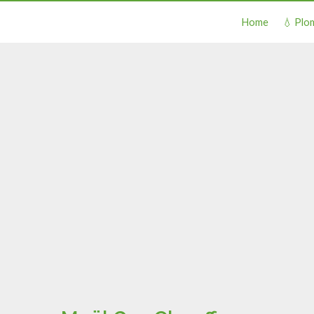
Home
💧 Plo