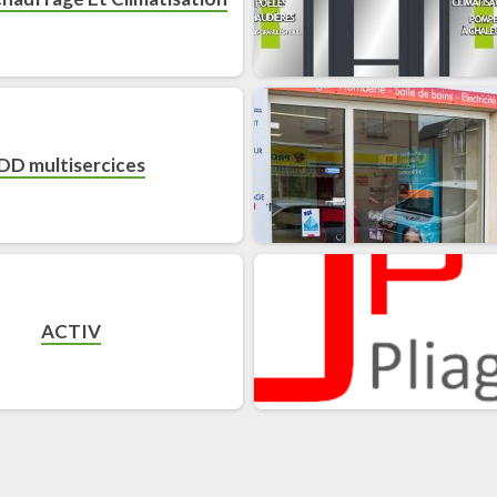
DD multisercices
ACTIV