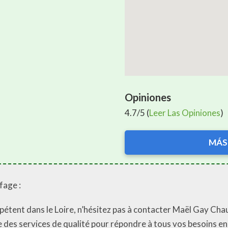
Opiniones
4.7/5 (
Leer Las Opiniones
)
MÁS
fage :
pétent dans le Loire, n’hésitez pas à contacter Maël Gay Cha
 des services de qualité pour répondre à tous vos besoins e