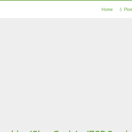
Home
💧 Plo