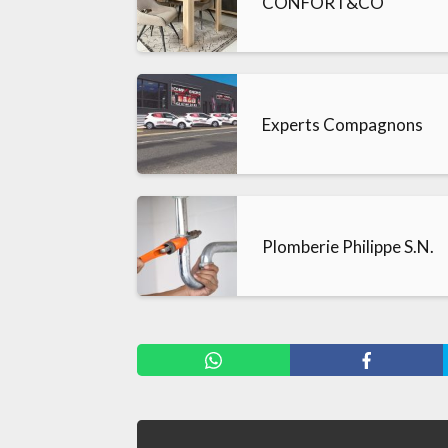
CONFORT&CO
Experts Compagnons
Plomberie Philippe S.N.