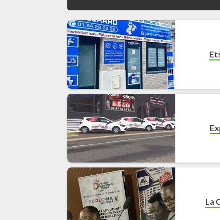
Et
Ex
La 