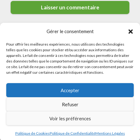
Gérer le consentement
Pour offrir les meilleures expériences, nous utilisons des technologies
telles que les cookies pour stocker et/ou accéder aux informations des
appareils. Le fait de consentir à ces technologies nous permettra de traiter
des données telles que le comportement de navigation ou les ID uniques sur
ce site. Le fait de ne pas consentir ou de retirer son consentement peut avoir
© 2026 Meilleurs Plombiers · All rights reserved
un effet négatif sur certaines caractéristiques et fonctions.
Politique de Confidentialité
Accepter
Mentions Légales
Politique de Cookies
Refuser
Sitemap
Voir les préférences
Politique de Cookies
Politique de Confidentialité
Mentions Légales