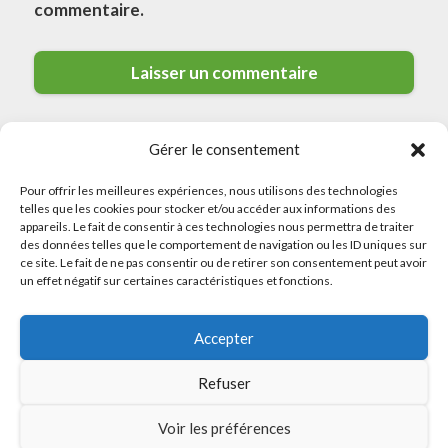
commentaire.
Gérer le consentement
Pour offrir les meilleures expériences, nous utilisons des technologies
telles que les cookies pour stocker et/ou accéder aux informations des
appareils. Le fait de consentir à ces technologies nous permettra de traiter
des données telles que le comportement de navigation ou les ID uniques sur
© 2026 Meilleurs Plombiers · All rights reserved
ce site. Le fait de ne pas consentir ou de retirer son consentement peut avoir
un effet négatif sur certaines caractéristiques et fonctions.
Politique de Confidentialité
Accepter
Mentions Légales
Politique de Cookies
Refuser
Sitemap
Voir les préférences