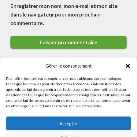
Enregistrer mon nom, mon e-mail et mon site
dans le navigateur pour mon prochain
commentaire.
Gérer le consentement
Pour offrir les meilleures expériences, nous utilisons des technologies
telles que les cookies pour stocker et/ou accéder aux informations des
appareils. Le fait de consentir à ces technologies nous permettra de traiter
des données telles que le comportement de navigation ou les ID uniques sur
© 2026 Meilleurs Plombiers · All rights reserved
ce site. Le fait de ne pas consentir ou de retirer son consentement peut avoir
un effet négatif sur certaines caractéristiques et fonctions.
Politique de Confidentialité
Accepter
Mentions Légales
Politique de Cookies