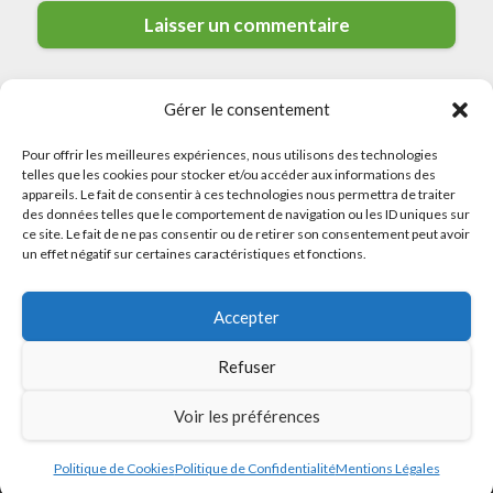
Gérer le consentement
Pour offrir les meilleures expériences, nous utilisons des technologies
telles que les cookies pour stocker et/ou accéder aux informations des
appareils. Le fait de consentir à ces technologies nous permettra de traiter
des données telles que le comportement de navigation ou les ID uniques sur
© 2026 Meilleurs Plombiers · All rights reserved
ce site. Le fait de ne pas consentir ou de retirer son consentement peut avoir
un effet négatif sur certaines caractéristiques et fonctions.
Politique de Confidentialité
Accepter
Mentions Légales
Politique de Cookies
Refuser
Sitemap
Voir les préférences
Politique de Cookies
Politique de Confidentialité
Mentions Légales