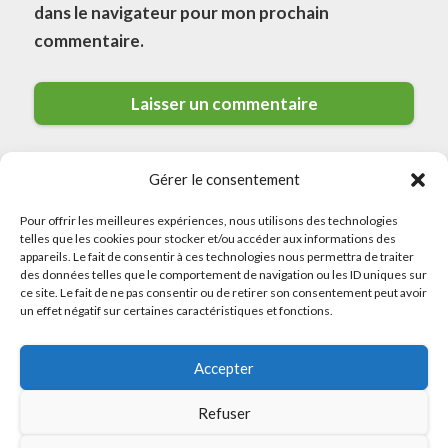
dans le navigateur pour mon prochain
commentaire.
Gérer le consentement
Pour offrir les meilleures expériences, nous utilisons des technologies
telles que les cookies pour stocker et/ou accéder aux informations des
appareils. Le fait de consentir à ces technologies nous permettra de traiter
des données telles que le comportement de navigation ou les ID uniques sur
ce site. Le fait de ne pas consentir ou de retirer son consentement peut avoir
© 2026 Meilleurs Plombiers · All rights reserved
un effet négatif sur certaines caractéristiques et fonctions.
Politique de Confidentialité
Accepter
Mentions Légales
Politique de Cookies
Refuser
Sitemap