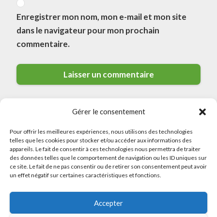
Enregistrer mon nom, mon e-mail et mon site
dans le navigateur pour mon prochain
commentaire.
Gérer le consentement
Pour offrir les meilleures expériences, nous utilisons des technologies
telles que les cookies pour stocker et/ou accéder aux informations des
appareils. Le fait de consentir à ces technologies nous permettra de traiter
des données telles que le comportement de navigation ou les ID uniques sur
© 2026 Meilleurs Plombiers · All rights reserved
ce site. Le fait de ne pas consentir ou de retirer son consentement peut avoir
un effet négatif sur certaines caractéristiques et fonctions.
Politique de Confidentialité
Accepter
Mentions Légales