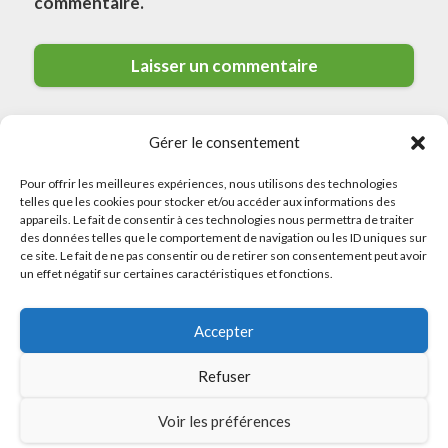
commentaire.
Gérer le consentement
Pour offrir les meilleures expériences, nous utilisons des technologies
telles que les cookies pour stocker et/ou accéder aux informations des
appareils. Le fait de consentir à ces technologies nous permettra de traiter
des données telles que le comportement de navigation ou les ID uniques sur
© 2026 Meilleurs Plombiers · All rights reserved
ce site. Le fait de ne pas consentir ou de retirer son consentement peut avoir
un effet négatif sur certaines caractéristiques et fonctions.
Politique de Confidentialité
Accepter
Mentions Légales
Politique de Cookies
Refuser
Sitemap
Voir les préférences