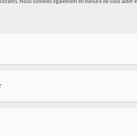
xistants. Nous sommes également en mesure de vous aider en
T