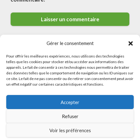
Gérer le consentement
Pour offrir les meilleures expériences, nous utilisons des technologies
telles que les cookies pour stocker et/ou accéder aux informations des
appareils. Le fait de consentir à ces technologies nous permettra de traiter
des données telles que le comportement de navigation ou les ID uniques sur
© 2026 Meilleurs Plombiers · All rights reserved
ce site. Le fait de ne pas consentir ou de retirer son consentement peut avoir
un effet négatif sur certaines caractéristiques et fonctions.
Politique de Confidentialité
Accepter
Mentions Légales
Politique de Cookies
Refuser
Sitemap
Voir les préférences