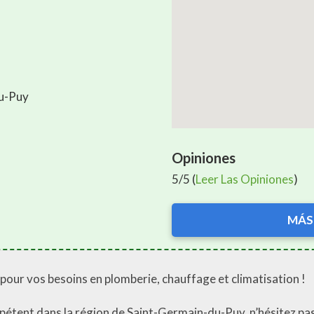
du-Puy
Opiniones
5/5 (
Leer Las Opiniones
)
MÁS
pour vos besoins en plomberie, chauffage et climatisation !
pétent dans la région de Saint-Germain-du-Puy, n’hésitez pas 