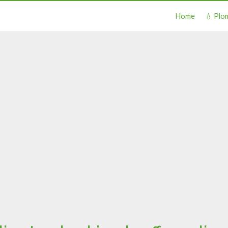
Home
💧 Plo