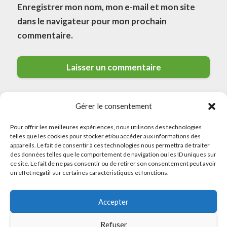
Enregistrer mon nom, mon e-mail et mon site
dans le navigateur pour mon prochain
commentaire.
Gérer le consentement
Pour offrir les meilleures expériences, nous utilisons des technologies
telles que les cookies pour stocker et/ou accéder aux informations des
appareils. Le fait de consentir à ces technologies nous permettra de traiter
des données telles que le comportement de navigation ou les ID uniques sur
© 2026 Meilleurs Plombiers · All rights reserved
ce site. Le fait de ne pas consentir ou de retirer son consentement peut avoir
un effet négatif sur certaines caractéristiques et fonctions.
Politique de Confidentialité
Accepter
Mentions Légales
Politique de Cookies
Refuser