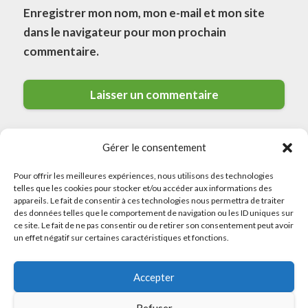
Enregistrer mon nom, mon e-mail et mon site
dans le navigateur pour mon prochain
commentaire.
Gérer le consentement
Pour offrir les meilleures expériences, nous utilisons des technologies
telles que les cookies pour stocker et/ou accéder aux informations des
appareils. Le fait de consentir à ces technologies nous permettra de traiter
des données telles que le comportement de navigation ou les ID uniques sur
© 2026 Meilleurs Plombiers · All rights reserved
ce site. Le fait de ne pas consentir ou de retirer son consentement peut avoir
un effet négatif sur certaines caractéristiques et fonctions.
Politique de Confidentialité
Accepter
Mentions Légales
Politique de Cookies
Refuser