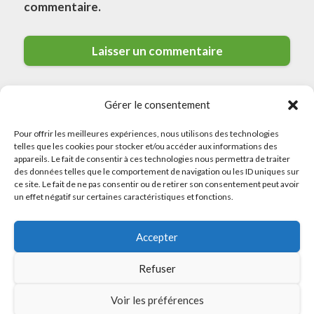
commentaire.
Gérer le consentement
Pour offrir les meilleures expériences, nous utilisons des technologies
telles que les cookies pour stocker et/ou accéder aux informations des
appareils. Le fait de consentir à ces technologies nous permettra de traiter
des données telles que le comportement de navigation ou les ID uniques sur
© 2026 Meilleurs Plombiers · All rights reserved
ce site. Le fait de ne pas consentir ou de retirer son consentement peut avoir
un effet négatif sur certaines caractéristiques et fonctions.
Politique de Confidentialité
Accepter
Mentions Légales
Politique de Cookies
Refuser
Sitemap
Voir les préférences