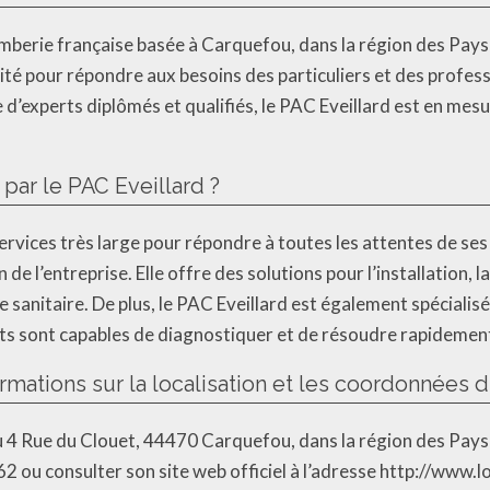
mberie française basée à Carquefou, dans la région des Pays d
lité pour répondre aux besoins des particuliers et des profes
 d’experts diplômés et qualifiés, le PAC Eveillard est en me
par le PAC Eveillard ?
ices très large pour répondre à toutes les attentes de ses cl
 de l’entreprise. Elle offre des solutions pour l’installation, 
sanitaire. De plus, le PAC Eveillard est également spécialisé
rts sont capables de diagnostiquer et de résoudre rapidemen
ations sur la localisation et les coordonnées d
 au 4 Rue du Clouet, 44470 Carquefou, dans la région des Pays
2 ou consulter son site web officiel à l’adresse http://www.l