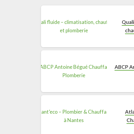
Quali
cha
ABCP An
Atl
Ch