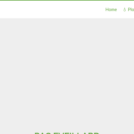
Home
💧 Pl