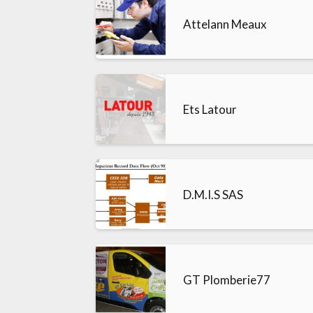
Attelann Meaux
Ets Latour
D.M.I.S SAS
GT Plomberie77