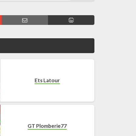
Ets Latour
GT Plomberie77