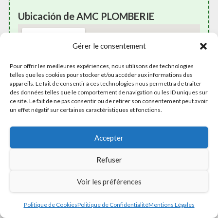
Ubicación de AMC PLOMBERIE
Gérer le consentement
Pour offrir les meilleures expériences, nous utilisons des technologies
telles que les cookies pour stocker et/ou accéder aux informations des
appareils. Le fait de consentir à ces technologies nous permettra de traiter
des données telles que le comportement de navigation ou les ID uniques sur
ce site. Le fait de ne pas consentir ou de retirer son consentement peut avoir
un effet négatif sur certaines caractéristiques et fonctions.
Accepter
Opiniones
Refuser
4.9/5 (
Leer Las Opiniones
)
Voir les préférences
MÁS INFORMACIÓN
Politique de Cookies
Politique de Confidentialité
Mentions Légales